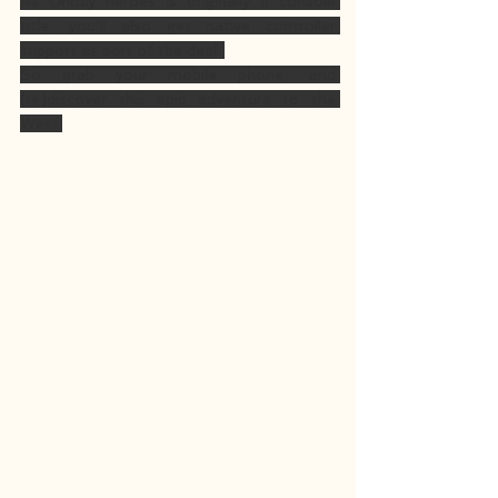
As Unruly heroes is originally a console 
title, you’ll also get native controller 
support as part of the deal. 
So grab your mobile phone, and 
(re)discover this epic adventure to the 
West.