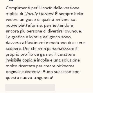
Complimenti per il lancio della versione 
mobile di 
Unruly Heroes
! È sempre bello 
vedere un gioco di qualità arrivare su 
nuove piattaforme, permettendo a 
ancora più persone di divertirsi ovunque. 
La grafica e lo stile del gioco sono 
davvero affascinanti e meritano di essere 
scoperti. Per chi ama personalizzare il 
proprio profilo da gamer, il 
carattere 
invisibile copia e incolla
 è una soluzione 
molto ricercata per creare nickname 
originali e distintivi. Buon successo con 
questo nuovo traguardo!
J'aime
Répondre
Damon Burton
31 juil.
Congratulations on bringing Unruly 
Heroes to mobile! The hand-drawn 
visuals, fast-paced gameplay, and 