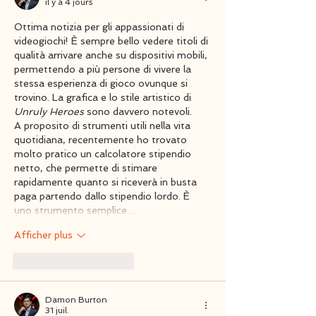
il y a 4 jours
Ottima notizia per gli appassionati di 
videogiochi! È sempre bello vedere titoli di 
qualità arrivare anche su dispositivi mobili, 
permettendo a più persone di vivere la 
stessa esperienza di gioco ovunque si 
trovino. La grafica e lo stile artistico di 
Unruly Heroes
 sono davvero notevoli.
A proposito di strumenti utili nella vita 
quotidiana, recentemente ho trovato 
molto pratico un 
calcolatore stipendio 
netto
, che permette di stimare 
rapidamente quanto si riceverà in busta 
paga partendo dallo stipendio lordo. È 
uno strumento semplice…
Afficher plus
J'aime
Répondre
Damon Burton
31 juil.