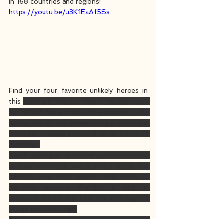
in 168 countries and regions!
https://youtu.be/u3K1EaAf5Ss
Find your four favorite unlikely heroes in 
this 
premium title (no micro transactions) 
for $1.99 for a total of 4 chapters, 29 
levels, and 81 sub-levels straight from the 
word go, totaling around 8 to 10 hours of 
playtime. 
You’ll also get character customization, 
abilities to unlock, and a photo mode (to 
capture your best exploit and share it 
instantly to your friends). A plug in 
assistant would also help you thorough if 
things get too tough.