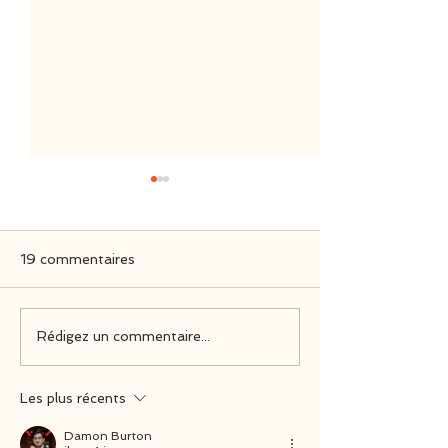
19 commentaires
Nintendo Switch
Official Soundt
Rédigez un commentaire...
Physical Editions
Have a Nice De
Reviews
Les plus récents
Damon Burton